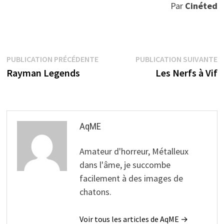
Par
Cinéted
Navigation
Publication
P
PUBLICATION PRÉCÉDENTE
PUBLICATION SUIVANTE
précédente :
s
Rayman Legends
Les Nerfs à Vif
de
l’article
AqME
Amateur d'horreur, Métalleux
dans l'âme, je succombe
facilement à des images de
chatons.
Voir tous les articles de AqME →