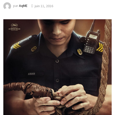
par
AqME
juin 11, 2016