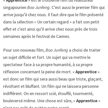
«
Apprentice
» est le troisième film du réalisateur
singapourien
Boo Junfeng
. C’est aussi le premier film qui
arrive jusqu’à chez nous. Il faut dire que le film présenté
dans la sélection « Un certain regard » a fait son petit
effet et c’est ainsi qu’il arrive chez nous près de trois
semaines après le festival de Cannes.
Pour son nouveau film,
Boo Junfeng
a choisi de traiter
un sujet difficile et fort. Un sujet qui va mettre le
spectateur face à sa propre humanité, à sa propre
réflexion concernant la peine de mort. «
Apprentice
»
est donc un film qui sera aussi beau que triste, glaçant,
révoltant et bluffant. Un film qui ne laissera personne
indifférent. On en ressort scié, étouffé, tourmenté,
bouleversé même. Une chose est sûre, «
Apprentice
»
n’est pas prêt de quitter notre esprit.