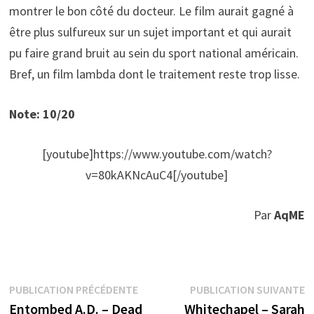
montrer le bon côté du docteur. Le film aurait gagné à
être plus sulfureux sur un sujet important et qui aurait
pu faire grand bruit au sein du sport national américain.
Bref, un film lambda dont le traitement reste trop lisse.
Note: 10/20
[youtube]https://www.youtube.com/watch?
v=80kAKNcAuC4[/youtube]
Par
AqME
Navigation
Publication
P
PUBLICATION PRÉCÉDENTE
PUBLICATION SUIVANTE
précédente :
s
Entombed A.D. – Dead
Whitechapel – Sarah