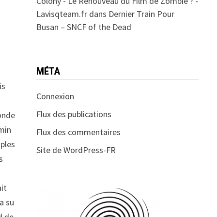
Colony - Le Renouveau du Film de Zombie ? -
Lavisqteam.fr
dans
Dernier Train Pour
Busan – SNCF of the Dead
MÉTA
is
Connexion
Flux des publications
monde
emin
Flux des commentaires
mples
Site de WordPress-FR
s
it
 a su
d de