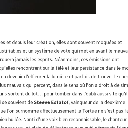
res et depuis leur création, elles sont souvent moquées et
 justifiables et un système de vote qui met en avant le mauva
arquera jamais les esprits. Néanmoins, ces émissions ont
qu’elles rencontrent sur la télé et leur persistance dans le 
s en devenir d’effleurer la lumière et parfois de trouver le ch
plus mauvais qui percent, dans le sens où l’on a droit à de si
-uns sortent du lot… pour tomber dans l’oubli aussi vite qu’il
i se souvient de
Steeve Estatof
, vainqueur de la deuxième
que l’on surnomme affectueusement la Tortue ne s’est pas fa
ien huilée. Nanti d’une voix bien reconnaissable, le chanteur
 langoureux et plein de délicatesse à un public français frian