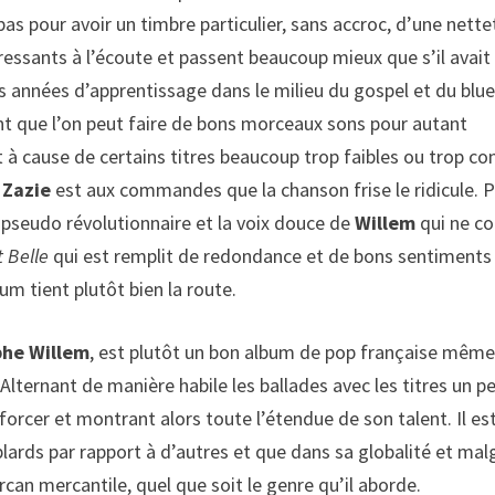
 pas pour avoir un timbre particulier, sans accroc, d’une nette
éressants à l’écoute et passent beaucoup mieux que s’il avait
es années d’apprentissage dans le milieu du gospel et du blu
ant que l’on peut faire de bons morceaux sons pour autant
 à cause de certains titres beaucoup trop faibles ou trop co
e
Zazie
est aux commandes que la chanson frise le ridicule. P
pseudo révolutionnaire et la voix douce de
Willem
qui ne co
t Belle
qui est remplit de redondance et de bons sentiments
um tient plutôt bien la route.
phe Willem
, est plutôt un bon album de pop française même 
Alternant de manière habile les ballades avec les titres un p
forcer et montrant alors toute l’étendue de son talent. Il es
ards par rapport à d’autres et que dans sa globalité et mal
arcan mercantile, quel que soit le genre qu’il aborde.