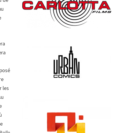
nu
e
era
era
oposé
re
r les
su
e
ù
me
Belle