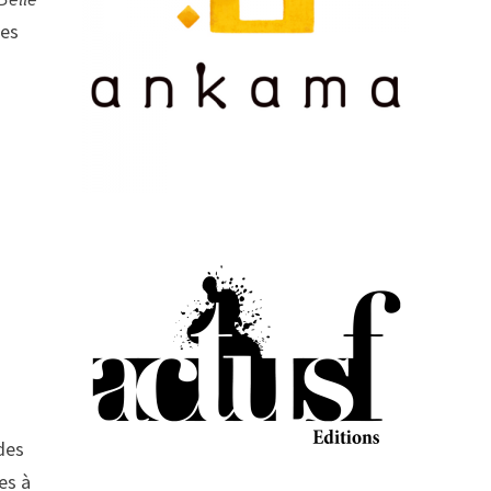
ses
 des
es à