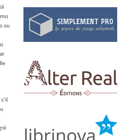
té
 mis
es ou
ns
ar
lle
s’il
eu
t
gré