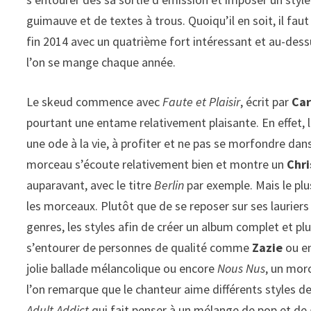
guimauve et de textes à trous. Quoiqu’il en soit, il fau
fin 2014 avec un quatrième fort intéressant et au-dess
l’on se mange chaque année.
Le skeud commence avec
Faute et Plaisir
, écrit par
Car
pourtant une entame relativement plaisante. En effet, le
une ode à la vie, à profiter et ne pas se morfondre dan
morceau s’écoute relativement bien et montre un
Chr
auparavant, avec le titre
Berlin
par exemple. Mais le plu
les morceaux. Plutôt que de se reposer sur ses lauriers et 
genres, les styles afin de créer un album complet et plu
s’entourer de personnes de qualité comme
Zazie
ou e
jolie ballade mélancolique ou encore
Nous Nus
, un mor
l’on remarque que le chanteur aime différents styles d
Adult Addict
qui fait penser à un mélange de pop et de