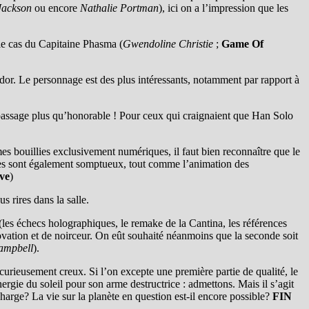
Jackson
ou encore
Nathalie Portman
), ici on a l’impression que les
 le cas du Capitaine Phasma (
Gwendoline Christie
;
Game Of
ador. Le personnage est des plus intéressants, notamment par rapport à
passage plus qu’honorable ! Pour ceux qui craignaient que Han Solo
âmes bouillies exclusivement numériques, il faut bien reconnaître que le
ques sont également somptueux, tout comme l’animation des
ave
)
 rires dans la salle.
(les échecs holographiques, le remake de la Cantina, les références
ovation et de noirceur. On eût souhaité néanmoins que la seconde soit
ampbell
).
e curieusement creux. Si l’on excepte une première partie de qualité, le
nergie du soleil pour son arme destructrice : admettons. Mais il s’agit
charge? La vie sur la planète en question est-il encore possible?
FIN