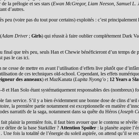
de la prélogie et ses stars (
Ewan McGregor, Liam Neeson, Samuel L. 
ant d’autres.
 peu (voire pas du tout pour certains) exploités : c’est principalement
(
Adam Driver
;
Girls
) qui réussit à faire oublier complétement Dark V
 final que très peu, seuls Han et Chewie bénéficieront d’un temps de 
t pas le cas ici.
 ne cesse de mettre en avant l’utilisation d’effets live plutôt que d’inf
utilisation de ces techniques old-school. Cependant, les effets numéri
seigneur des anneaux
) et MazKanata (
Lupita Nyong’o
;
12 Years a Sl
-8 et Han Solo étant systématiquement responsables des (nombreux) fous
ple fan service. S’il y a bien évidemment une bonne dose de clins d’œil 
toire, la première partie notamment est exceptionnelle en matière d’inn
odes narratifs de la saga, notamment dans sa quête du Héros (
Joseph C
 fait plaisir la première fois, il faut bien avouer que le contenu se révèl
e délire de la base Starkiller ?
Attention Spoiler
: la planète aspire l’é
ne fois la totalité de l’énergie du soleil aspirée, on attend qu’il se re