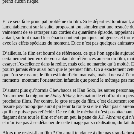
prend aucun risque.
Et ce sera là le principal problème du film. Si le départ est tonitruan
lamentablement sur la suite, proposant tout simplement une resucée d
vainement de se rattraper aux cordes du quatrième épisode, rappelan
autant, surtout quand le scénario contient quelques indigences et trou
avec les effets spéciaux du moment. Et ce n’est pas quelques animatroni
D’ailleurs, le film est bourré de références, ce que l’on appelle aujou
certainement heureux de voir autant de références au sein du film, ma
essayer l’excellence dans la redite, mais cela ne marche qu’à moitié. E
pourra jamais être aussi bon que le premier film. On a exactement cett
que l’on se rassure, le film est loin d’être mauvais, mais il ne va à l’
moments, montrant l’orientation infantile que prend le métrage pas m
D’autant plus qu’hormis Chewbacca et Han Solo, les autres personnages
Notamment la mignonne
Daisy Ridley
, très naturelle et offrant un pe
prochains films. Par contre, le gros ratage du film, c’est clairement so
fissure psychologique aurait pu tenir la route si elle n’était pas clai
qu’il ne puisse pas réfléchir. De ce fait, le méchant n’est pas attacha
flagrant dans tout le film et c’est un peu la patte de
J.J. Abrams
qui n’
et n’arrive pas à se détacher de cette image par sa réalisation, du fa
Alors que reste-t-il au film ? On aurait tendance à dire pas grand-cho