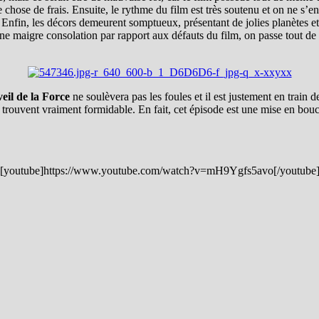
ue chose de frais. Ensuite, le rythme du film est très soutenu et on ne s
 Enfin, les décors demeurent somptueux, présentant de jolies planètes et
re une maigre consolation par rapport aux défauts du film, on passe tou
eil de la Force
ne soulèvera pas les foules et il est justement en train 
 trouvent vraiment formidable. En fait, cet épisode est une mise en bou
[youtube]https://www.youtube.com/watch?v=mH9Ygfs5avo[/youtube