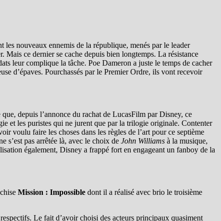
ent les nouveaux ennemis de la république, menés par le leader
. Mais ce dernier se cache depuis bien longtemps. La résistance
dats leur complique la tâche. Poe Dameron a juste le temps de cacher
euse d’épaves. Pourchassés par le Premier Ordre, ils vont recevoir
e que, depuis l’annonce du rachat de LucasFilm par Disney, ce
et les puristes qui ne jurent que par la trilogie originale. Contenter
oir voulu faire les choses dans les règles de l’art pour ce septième
ne s’est pas arrêtée là, avec le choix de
John Williams
à la musique,
alisation également, Disney a frappé fort en engageant un fanboy de la
nchise
Mission : Impossible
dont il a réalisé avec brio le troisième
s respectifs. Le fait d’avoir choisi des acteurs principaux quasiment