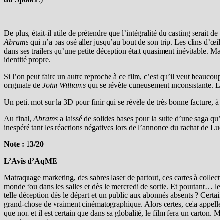
De plus, était-il utile de prétendre que l’intégralité du casting serait
Abrams
qui n’a pas osé aller jusqu’au bout de son trip. Les clins d’œ
dans ses trailers qu’une petite déception était quasiment inévitable. Ma
identité propre.
Si l’on peut faire un autre reproche à ce film, c’est qu’il veut beaucou
originale de
John Williams
qui se révèle curieusement inconsistante. 
Un petit mot sur la 3D pour finir qui se révèle de très bonne facture, 
Au final,
Abrams
a laissé de solides bases pour la suite d’une saga qu
inespéré tant les réactions négatives lors de l’annonce du rachat de L
Note : 13/20
L’Avis d’AqME
Matraquage marketing, des sabres laser de partout, des cartes à colle
monde fou dans les salles et dès le mercredi de sortie. Et pourtant… le
telle déception dès le départ et un public aux abonnés absents ? Cert
grand-chose de vraiment cinématographique. Alors certes, cela appelle
que non et il est certain que dans sa globalité, le film fera un carton.