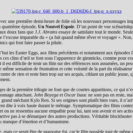
t, avec une première demi-heure de folie où les nouveaux personnages impos
u quatrième épisode,
Un Nouvel Espoir
. D’un point de vue scénaristiqu
t aux doux fans que
J.J. Abrams
essaye de satisfaire tout le monde. Seule
ve l’excuse imparable du « ça fait quand même rêver et voyager ». Non, c
cs qui font faire passer la pilule.
rd’hui les Easter Eggs, aux films précédents et notamment aux épisodes I
is ces clins d’œil se font sous l’apparence de gimmicks, comme pour ex
t il est difficile de tenir un film sur des références non assumées, un pe
e même sensation de frustration et cette volonté de la part du réalisateu
encontre de rien et reste bien trop sur ses acquis, ciblant un public jeune
oment.
 de la première trilogie ne font que de courtes apparitions, ce qui n’es
rsonnage attachant.
John Boyega
et
Oscar Isaac
ne sont pas en reste, mai
n grand méchant Kylo Ren. Si ses origines sont plutôt bien vues, il n’arriv
rement dite à voix haute durant le métrage. Symptomatique des films conte
nt et on ne ressentira aucune empathie pour lui, tant son avenir et ses a
arrive pas à se démarquer des autres productions. Véritable blockbuste
it du manque d’émotion et d’humanisme.
se, mais ce serait être de mauvaise foi, car le film possède tout de mêm