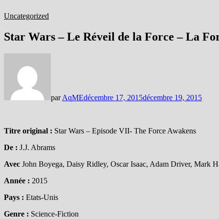
Uncategorized
Star Wars – Le Réveil de la Force – La Fo
par
AqME
décembre 17, 2015
décembre 19, 2015
Titre original :
Star Wars – Episode VII- The Force Awakens
De :
J.J. Abrams
Avec
John Boyega, Daisy Ridley, Oscar Isaac, Adam Driver, Mark Ham
Année :
2015
Pays :
Etats-Unis
Genre :
Science-Fiction