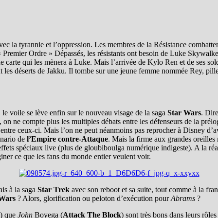
ni avec la tyrannie et l’oppression. Les membres de la Résistance combatt
« Premier Ordre » Dépassés, les résistants ont besoin de Luke Skywalker
 carte qui les mènera à Luke. Mais l’arrivée de Kylo Ren et de ses sol
ant les déserts de Jakku. Il tombe sur une jeune femme nommée Rey, pill
, le voile se lève enfin sur le nouveau visage de la saga
Star Wars
. Dir
 ne compte plus les multiples débats entre les défenseurs de la prélogie 
t entre ceux-ci. Mais l’on ne peut néanmoins pas reprocher à Disney d’av
énario de
l’Empire contre-Attaque
. Mais la firme aux grandes oreilles 
ffets spéciaux live (plus de gloubiboulga numérique indigeste). A la ré
iner ce que les fans du monde entier veulent voir.
ais à la saga
Star Trek
avec son reboot et sa suite, tout comme à la fra
 Wars
? Alors, glorification ou peloton d’exécution pour
Abrams
?
) que
John
Boyega (
Attack The Block
) sont très bons dans leurs rôle