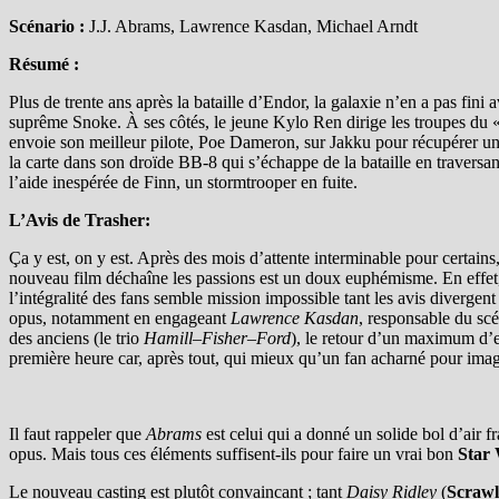
Scénario :
J.J. Abrams, Lawrence Kasdan, Michael Arndt
Résumé :
Plus de trente ans après la bataille d’Endor, la galaxie n’en a pas fi
suprême Snoke. À ses côtés, le jeune Kylo Ren dirige les troupes du 
envoie son meilleur pilote, Poe Dameron, sur Jakku pour récupérer une
la carte dans son droïde BB-8 qui s’échappe de la bataille en travers
l’aide inespérée de Finn, un stormtrooper en fuite.
L’Avis de Trasher:
Ça y est, on y est. Après des mois d’attente interminable pour certains
nouveau film déchaîne les passions est un doux euphémisme. En effet, on
l’intégralité des fans semble mission impossible tant les avis divergen
opus, notamment en engageant
Lawrence Kasdan
, responsable du sc
des anciens (le trio
Hamill
–
Fisher
–
Ford
), le retour d’un maximum d’e
première heure car, après tout, qui mieux qu’un fan acharné pour imag
Il faut rappeler que
Abrams
est celui qui a donné un solide bol d’air fr
opus. Mais tous ces éléments suffisent-ils pour faire un vrai bon
Star
Le nouveau casting est plutôt convaincant ; tant
Daisy Ridley
(
Scrawl