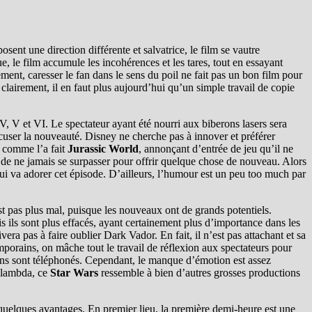
ent une direction différente et salvatrice, le film se vautre
e, le film accumule les incohérences et les tares, tout en essayant
ment, caresser le fan dans le sens du poil ne fait pas un bon film pour
lairement, il en faut plus aujourd’hui qu’un simple travail de copie
V, V et VI. Le spectateur ayant été nourri aux biberons lasers sera
cuser la nouveauté. Disney ne cherche pas à innover et préférer
u comme l’a fait
Jurassic World
, annonçant d’entrée de jeu qu’il ne
r de ne jamais se surpasser pour offrir quelque chose de nouveau. Alors
, qui va adorer cet épisode. D’ailleurs, l’humour est un peu too much par
t pas plus mal, puisque les nouveaux ont de grands potentiels.
s ils sont plus effacés, ayant certainement plus d’importance dans les
era pas à faire oublier Dark Vador. En fait, il n’est pas attachant et sa
mporains, on mâche tout le travail de réflexion aux spectateurs pour
ctions sont téléphonés. Cependant, le manque d’émotion est assez
r lambda, ce
Star Wars
ressemble à bien d’autres grosses productions
e quelques avantages. En premier lieu, la première demi-heure est une