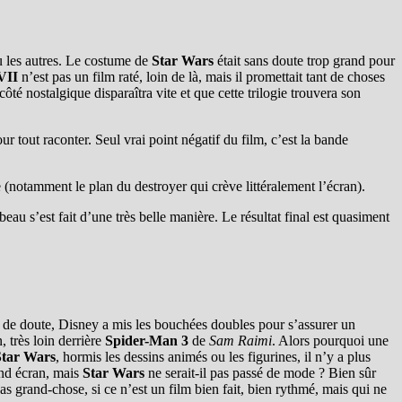
eu les autres. Le costume de
Star Wars
était sans doute trop grand pour
VII
n’est pas un film raté, loin de là, mais il promettait tant de choses
ôté nostalgique disparaîtra vite et que cette trilogie trouvera son
r tout raconter. Seul vrai point négatif du film, c’est la bande
e (notamment le plan du destroyer qui crève littéralement l’écran).
au s’est fait d’une très belle manière. Le résultat final est quasiment
s de doute, Disney a mis les bouchées doubles pour s’assurer un
 très loin derrière
Spider-Man 3
de
Sam Raimi
. Alors pourquoi une
Star Wars
, hormis les dessins animés ou les figurines, il n’y a plus
and écran, mais
Star Wars
ne serait-il pas passé de mode ? Bien sûr
as grand-chose, si ce n’est un film bien fait, bien rythmé, mais qui ne