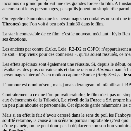
inconnus du grand public est une des grandes forces du film. A l’instar 
acteurs sont leurs personnages, pas qu’ils jouent un simple rôle parmi t
On regrette néanmoins que les personnages secondaires ne sont que très
Thrones
) que l’on voit à peu près 1min30 dans le film.
La star incontestable de ce film, c’est le nouveau méchant ; Kylo Ren 
ses émotions.
Les anciens par contre (Luke, Leia, R2-D2 et C3PO) n’apparaissent au
ne soit « trop vieux pour ces conneries », qu’ils soient rassurés, ce n’es
Les effets spéciaux sont également une réussite. Si, depuis le début, on
résultat est des plus convaincants et donne raison à
Abrams
quant à l’
personnages interprétés en motion capture : Snoke (
Andy Serkys
;
le 
L’humour est omniprésent, mais jamais dérangeant ni infantilisant. BB
Contrairement à ce que l’on pouvait craindre, le film n’est pas un sim
aux événements de la Trilogie),
Le réveil de la Force
a SA propre his
un peu plus aboutie et personnelle. Cet épisode garde néanmoins les c
Mais si en effet le fait d’avoir caressé dans le sens du poil les Fanboys
soufflé retombe, la cause à un scénario parfois improbable (c’est quoi c
d’une planète, on ne peut donc pas la déplacer selon son bon vouloir… U
du Spoiler
.)