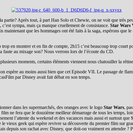
 de la partie? Après tout, à part Han Solo et Chewie, on ne voit que très p
il, c’est sympa, mais ça manque cruellement de consistance.
Star Wars 
is maintenant que les hommages ont été faits à la saga, espérons que le c
p trop en montrer et en fin de compte, 2h15 c’est beaucoup trop court pou
La faute au mixage son? Nous verrons lors de l’écoute du CD.
à plusieurs moments, certains éléments viennent nous chatouiller la rétin
’on espère au moins aussi bien que cet Episode VII. Le passage de flambe
ucasFilm par Disney avait fait débat en son temps.
ctionner dans les supermarchés, des oranges avec le logo
Star Wars
, pa
 film ne fera que le douzième meilleur démarrage de tous les temps, loin,
ainement l’attente du weekend et des vacances mais aussi et surtout que
 le vieux geek qui espère revivre sa découverte du premier film sur gr
 Mais depuis son rachat avec Disney, que doit-on vraiment en attendre ? P