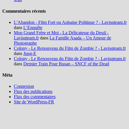
Commentaires récents
L'Abandon - Film Fort ou Aubaine Politique ? - Lavisqteam.fr
dans
L’Enquête
Mon Grand Frère et Moi - La Délicatesse du Deuil -
Lavisqteam.fr
dans
La Famille Asada – Un Amour de
Photographe
Colony - Le Renouveau du Film de Zombie ? - Lavisqteam.fr
dans
Jung-E
Colony - Le Renouveau du Film de Zombie ? - Lavisqteam.fr
dans
Dernier Train Pour Busan – SNCF of the Dead
Méta
Connexion
Flux des publications
Flux des commentaires
Site de WordPress-FR