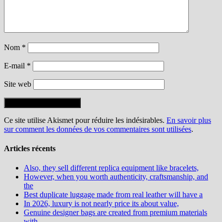
Nom
*
E-mail
*
Site web
Ce site utilise Akismet pour réduire les indésirables.
En savoir plus
sur comment les données de vos commentaires sont utilisées
.
Articles récents
Also, they sell different replica equipment like bracelets,
However, when you worth authenticity, craftsmanship, and
the
Best duplicate luggage made from real leather will have a
In 2026, luxury is not nearly price its about value,
Genuine designer bags are created from premium materials
with