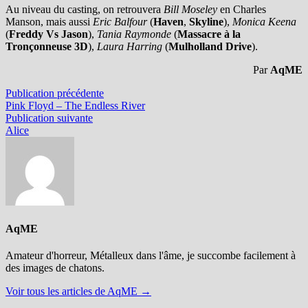
Au niveau du casting, on retrouvera
Bill Moseley
en Charles
Manson, mais aussi
Eric Balfour
(
Haven
,
Skyline
),
Monica Keena
(
Freddy Vs Jason
),
Tania Raymonde
(
Massacre à la
Tronçonneuse 3D
),
Laura Harring
(
Mulholland Drive
).
Par
AqME
Navigation
Publication
Publication précédente
précédente :
Pink Floyd – The Endless River
de
Publication
Publication suivante
l’article
suivante :
Alice
AqME
Amateur d'horreur, Métalleux dans l'âme, je succombe facilement à
des images de chatons.
Voir tous les articles de AqME →