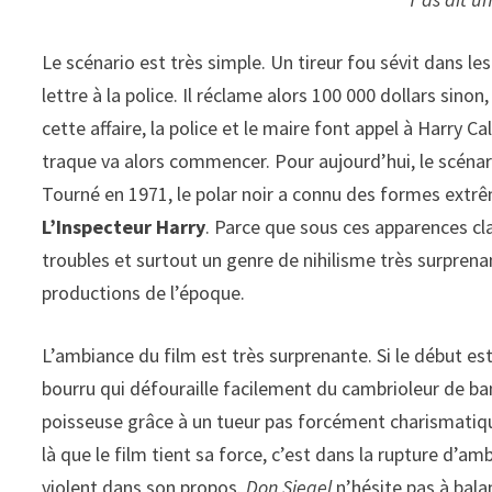
Le scénario est très simple. Un tireur fou sévit dans l
lettre à la police. Il réclame alors 100 000 dollars sin
cette affaire, la police et le maire font appel à Harry C
traque va alors commencer. Pour aujourd’hui, le scénari
Tourné en 1971, le polar noir a connu des formes extrêm
L’Inspecteur Harry
. Parce que sous ces apparences c
troubles et surtout un genre de nihilisme très surprenan
productions de l’époque.
L’ambiance du film est très surprenante. Si le début e
bourru qui défouraille facilement du cambrioleur de b
poisseuse grâce à un tueur pas forcément charismatiqu
là que le film tient sa force, c’est dans la rupture d’a
violent dans son propos.
Don Siegel
n’hésite pas à bala