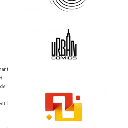
gnant
l
 de
ntil
a
.