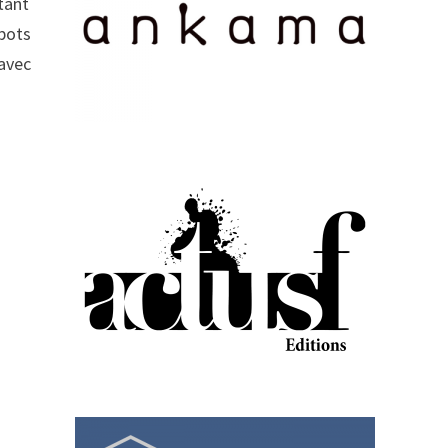
tant
 pots
 avec