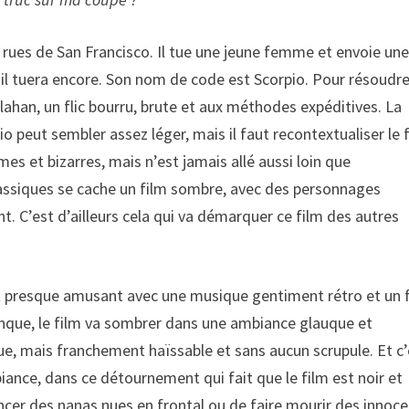
es rues de San Francisco. Il tue une jeune femme et envoie un
on, il tuera encore. Son nom de code est Scorpio. Pour résoudr
allahan, un flic bourru, brute et aux méthodes expéditives. La
o peut sembler assez léger, mais il faut recontextualiser le f
es et bizarres, mais n’est jamais allé aussi loin que
lassiques se cache un film sombre, avec des personnages
t. C’est d’ailleurs cela qui va démarquer ce film des autres
st presque amusant avec une musique gentiment rétro et un f
anque, le film va sombrer dans une ambiance glauque et
e, mais franchement haïssable et sans aucun scrupule. Et c’
mbiance, dans ce détournement qui fait que le film est noir et
ncer des nanas nues en frontal ou de faire mourir des innoc