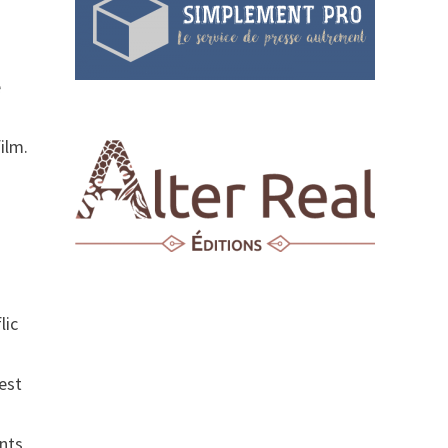
e
e
ilm.
lic
est
ents