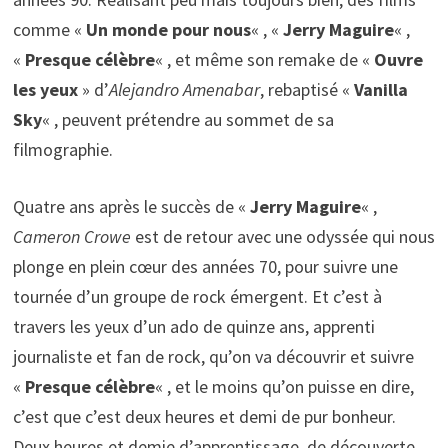
comme «
Un monde pour nous
« , «
Jerry Maguire
« ,
«
Presque célèbre
« , et même son remake de «
Ouvre
les yeux
» d’
Alejandro Amenabar
, rebaptisé «
Vanilla
Sky
« , peuvent prétendre au sommet de sa
filmographie.
Quatre ans après le succès de «
Jerry Maguire
« ,
Cameron Crowe
est de retour avec une odyssée qui nous
plonge en plein cœur des années 70, pour suivre une
tournée d’un groupe de rock émergent. Et c’est à
travers les yeux d’un ado de quinze ans, apprenti
journaliste et fan de rock, qu’on va découvrir et suivre
«
Presque célèbre
« , et le moins qu’on puisse en dire,
c’est que c’est deux heures et demi de pur bonheur.
Deux heures et demie d’apprentissage, de découverte,