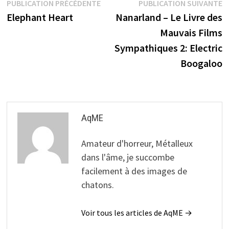
Navigation
Publication
P
PUBLICATION PRÉCÉDENTE
PUBLICATION SUIVANTE
précédente :
s
Elephant Heart
Nanarland – Le Livre des
de
Mauvais Films
l’article
Sympathiques 2: Electric
Boogaloo
AqME
Amateur d'horreur, Métalleux
dans l'âme, je succombe
facilement à des images de
chatons.
Voir tous les articles de AqME →