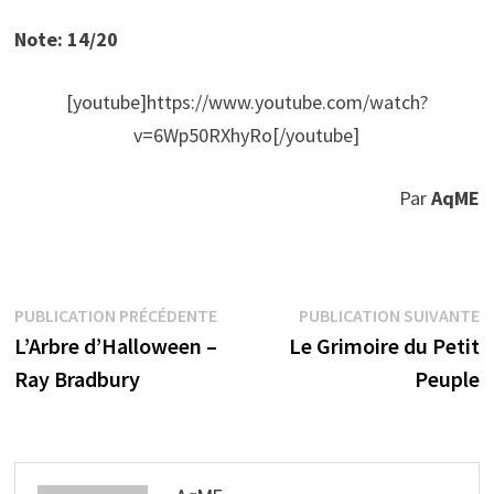
Note: 14/20
[youtube]https://www.youtube.com/watch?
v=6Wp50RXhyRo[/youtube]
Par
AqME
Navigation
Publication
P
PUBLICATION PRÉCÉDENTE
PUBLICATION SUIVANTE
précédente :
s
L’Arbre d’Halloween –
Le Grimoire du Petit
de
Ray Bradbury
Peuple
l’article